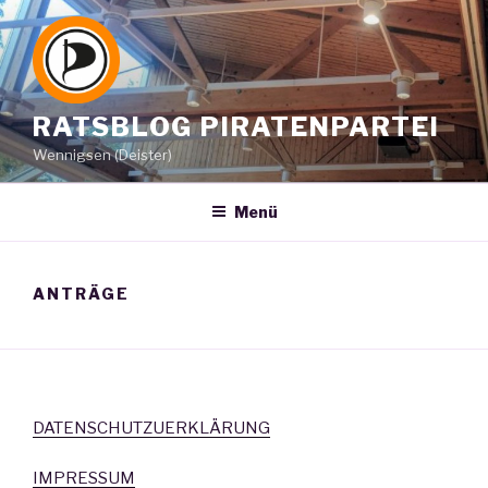
Zum
Inhalt
springen
RATSBLOG PIRATENPARTEI
Wennigsen (Deister)
Menü
ANTRÄGE
DATENSCHUTZUERKLÄRUNG
IMPRESSUM